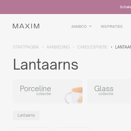
Alle producten
Schakel
Glazen mokken
Glazen
Kelkglazen
AANBOD
INSPIRATIES
Bierpullen
Karaffen
STARTPAGINA
AANBIEDING
CANDLESPHERE
LANTAA
MEER OVER DE COLLECTIE
Lantaarns
Galaxy
collectie
Porceline
Glass
collectie
collectie
Alle producten
Thermosbekers
Flessen
Lantaarns
Thermosflessen
Bidons