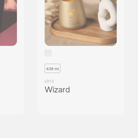
438 ml
L013
Wizard