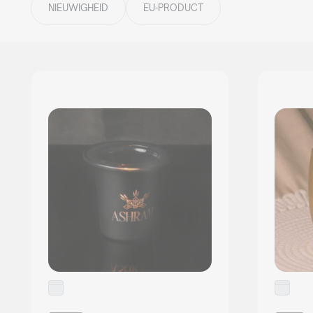
NIEUWIGHEID
EU-PRODUCT
MEER OVER DE COLLECTIE
Mood
collectie
Alle producten
Mood Sets
MEER OVER DE COLLECTIE
VOLLEDIG AANBOD
NIEUWS 2026