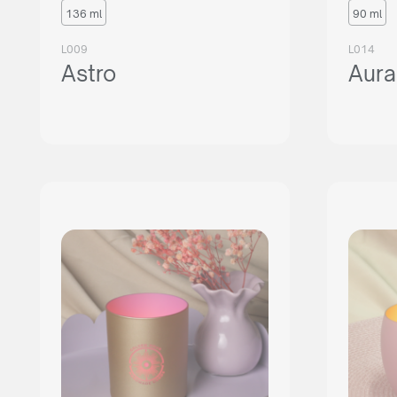
136 ml
90 ml
L009
L014
Astro
Aura