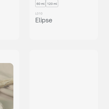
60 ml
120 ml
L010
Elipse