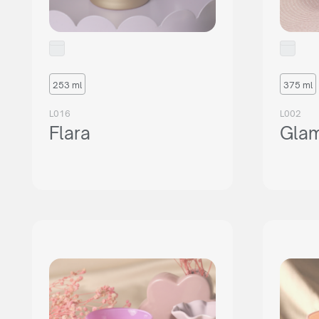
253 ml
375 ml
L016
L002
Flara
Gla