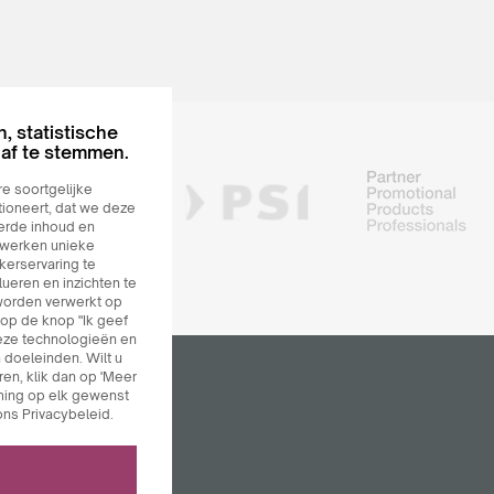
, statistische
f ​​te stemmen.
e soortgelijke
ioneert, dat we deze
erde inhoud en
rwerken unieke
erservaring te
lueren en inzichten te
worden verwerkt op
op de knop "Ik geef
eze technologieën en
doeleinden. Wilt u
en, klik dan op 'Meer
mming op elk gewenst
ons Privacybeleid.