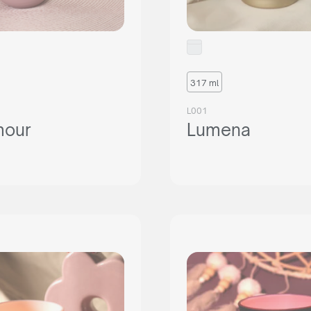
317 ml
L001
mour
Lumena