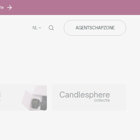
ite
NL
AGENTSCHAPZONE
d
Candlesphere
e
collectie