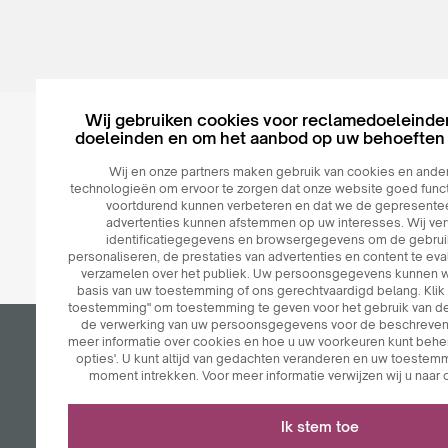
Wij gebruiken cookies voor reclamedoeleinden
doeleinden en om het aanbod op uw behoeften a
Wij en onze partners maken gebruik van cookies en ander
© 2026
MAXIM
Ceramics Sp. z o. o.
technologieën om ervoor te zorgen dat onze website goed funct
voortdurend kunnen verbeteren en dat we de gepresente
advertenties kunnen afstemmen op uw interesses. Wij ve
identificatiegegevens en browsergegevens om de gebruik
personaliseren, de prestaties van advertenties en content te eva
verzamelen over het publiek. Uw persoonsgegevens kunnen 
basis van uw toestemming of ons gerechtvaardigd belang. Klik 
toestemming" om toestemming te geven voor het gebruik van d
de verwerking van uw persoonsgegevens voor de beschreven 
meer informatie over cookies en hoe u uw voorkeuren kunt beher
opties'. U kunt altijd van gedachten veranderen en uw toeste
moment intrekken. Voor meer informatie verwijzen wij u naar 
Noodzakelijk voor het functioneren van de website
Ik stem toe