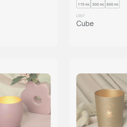
115 ml
300 ml
600 ml
L007
Cube