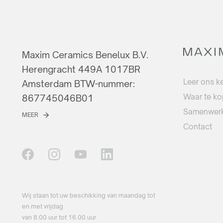
Maxim Ceramics Benelux B.V.
Herengracht 449A 1017BR
Leer ons k
Amsterdam BTW-nummer:
Waar te k
867745046B01
Samenwerk
MEER
Contact
Wij staan ​​tot uw beschikking van maandag tot
en met vrijdag
van 8.00 uur tot 16.00 uur