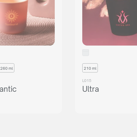
260 ml
210 ml
L015
ntic
Ultra