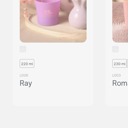
220 ml
230 ml
L006
L003
Ray
Roma