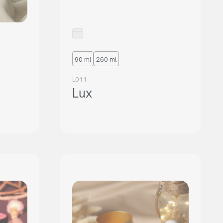
90 ml
260 ml
L011
Lux