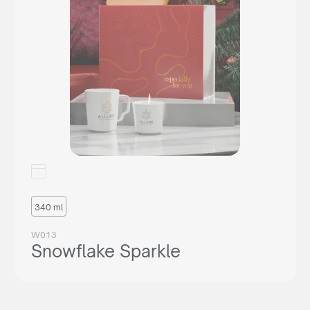
340 ml
W013
Snowflake Sparkle