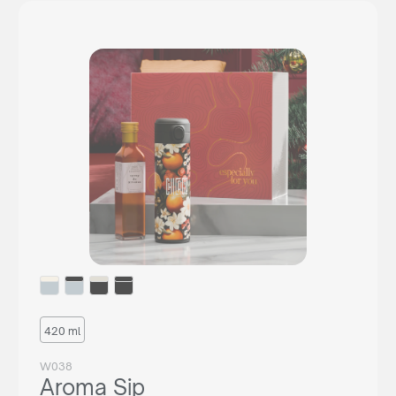
420 ml
W038
Aroma Sip