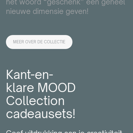
het woord “geschenk” een geheel
nieuwe dimensie geven!
MEER OVER DE COLLECTIE
Kant-en-
klare MOOD
Collection
cadeausets!