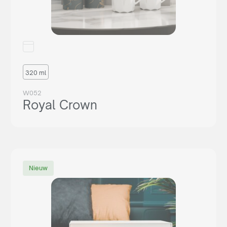
320 ml
W052
Royal Crown
Nieuw