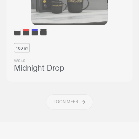
100 ml
W040
Midnight Drop
TOON MEER