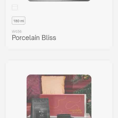
180 ml
W036
Porcelain Bliss