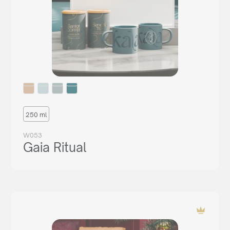
250 ml
W053
Gaia Ritual