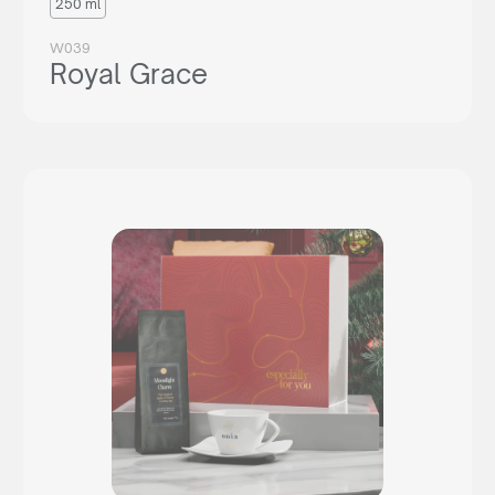
250 ml
W039
Royal Grace