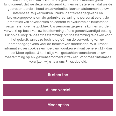
functioneert, dat we deze voortdurend kunnen verbeteren en dat we de
gepresenteerde inhoud en advertenties kunnen afstemmen op uw
interesses. Wij verwerken unieke identificatiegegevens en
browsergegevens om de gebruikerservaring te personaliseren, de
prestaties van advertenties en content te evalueren en inzichten te
verzamelen over het publiek. Uw persoonsgegevens kunnen worden
verwerkt op basis van uw toestemming of ons gerechtvaardigd belang.
Klik op de knop "Ik geef toestemming" om toestemming te geven voor
het gebruik van deze technologieën en de verwerking van uw
persoonsgegevens voor de beschreven doeleinden. Wilt u meer
informatie over cookies en hoe u uw voorkeuren kunt beheren, klik dan
op 'Meer opties'. U kunt altijd van gedachten veranderen en uw
toestemming op elk gewenst moment intrekken. Voor meer informatie
verwijzen wij u naar ons Privacybeleid.
Noodzakelijk voor het functioneren van de
Ik stem toe
website
Cookies die noodzakelijk zijn voor de technische werking
Wordt gebruikt voor meting en statistische
Alleen vereist
zijn sleutelelementen die zorgen voor de goede werking
analyse
van de website. Hiertoe behoren sessie-identificatoren
Candlesphere
waarmee wij u kunnen herkennen wanneer u verschillende
Meer opties
Analytische cookies zijn een belangrijk hulpmiddel om
pagina's bezoekt. Zo wordt de consistentie van de sessie
Wordt gebruikt om advertenties weer te geven
gegevens te verzamelen over de gebruikersactiviteit op
gewaarborgd en kunnen wij gebruikmaken van functies
een website. Hun belangrijkste doel is het analyseren van
zoals winkelwagentjes of inlogsessies. Bovendien worden