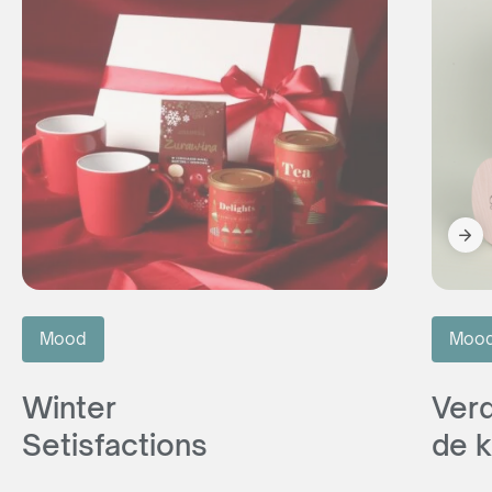
Mood
Moo
Winter
Ver
Setisfactions
de k