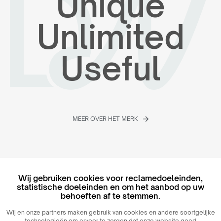
Unique
Unlimited
Useful
MEER OVER HET MERK
Wij gebruiken cookies voor reclamedoeleinden,
statistische doeleinden en om het aanbod op uw
behoeften af ​​te stemmen.
Ontdek het merk
Wij en onze partners maken gebruik van cookies en andere soortgelijke
Candlesphere
technologieën om ervoor te zorgen dat onze website goed