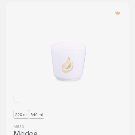
220 ml
340 ml
M530
Medea