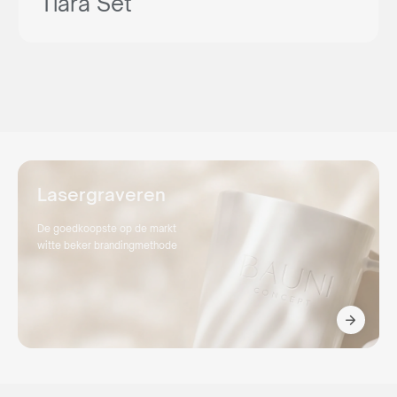
Tiara Set
Lasergraveren
De goedkoopste op de markt
witte beker brandingmethode