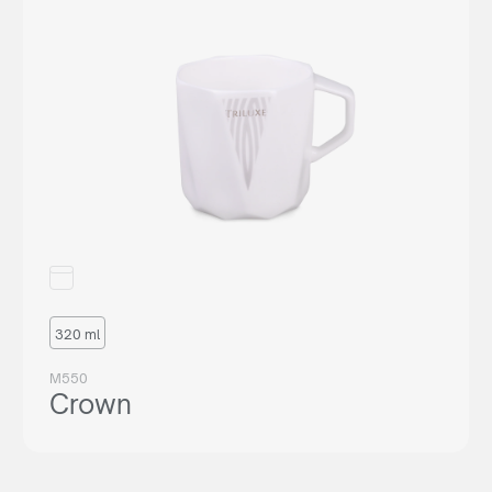
320 ml
M550
Crown