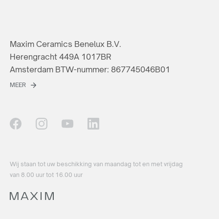
Maxim Ceramics Benelux B.V.
Herengracht 449A 1017BR
Amsterdam BTW-nummer: 867745046B01
MEER
Wij staan ​​tot uw beschikking van maandag tot en met vrijdag
van 8.00 uur tot 16.00 uur