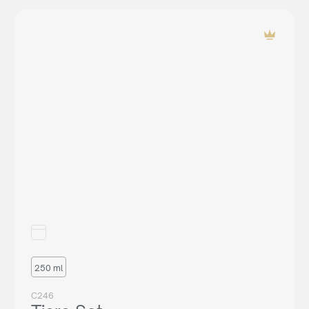
250 ml
C246