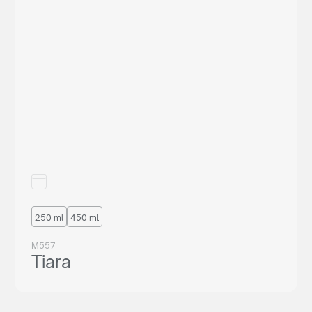
250 ml
450 ml
M557
Tiara