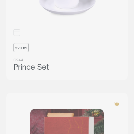
220 ml
C244
Prince Set