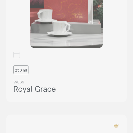
250 ml
W039
Royal Grace