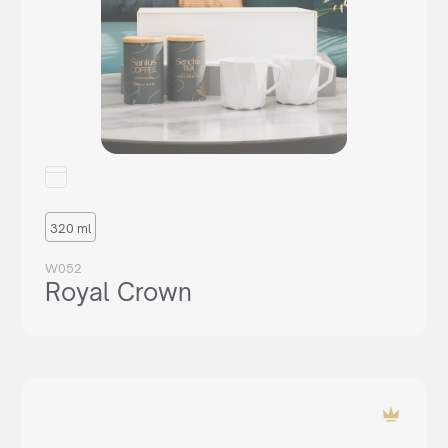
320 ml
W052
Royal Crown