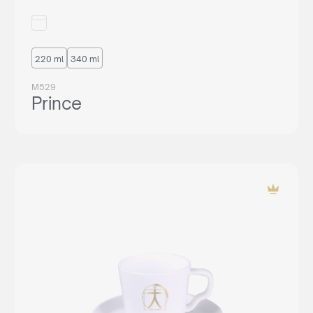
220 ml
340 ml
M529
Prince