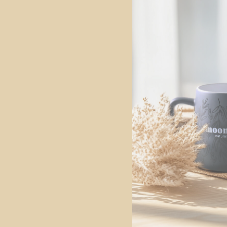
MEER OVER DE COLLECTIE
Mood
collectie
Alle producten
Mood Sets
MEER OVER DE COLLECTIE
VOLLEDIG AANBOD
NIEUWS 2026