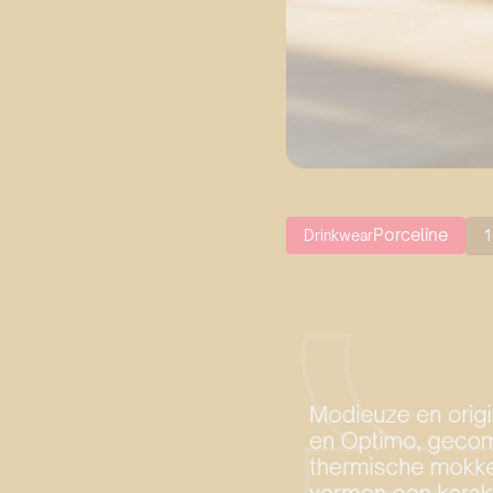
Porceline
Drinkwear
1