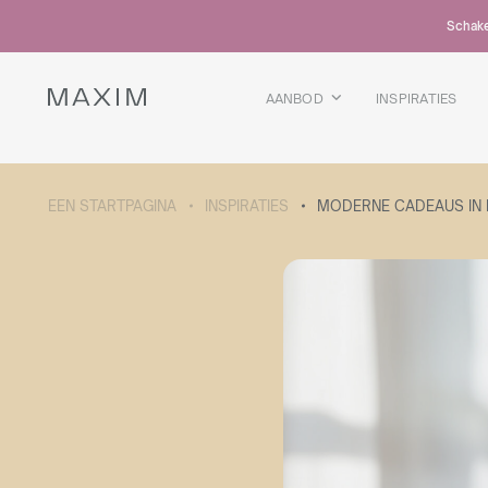
Alle producten
Schakel
Glazen mokken
Glazen
Kelkglazen
AANBOD
INSPIRATIES
Bierpullen
Karaffen
MEER OVER DE COLLECTIE
EEN STARTPAGINA
INSPIRATIES
MODERNE CADEAUS IN EE
Galaxy
collectie
Alle producten
Thermosbekers
Flessen
Thermosflessen
Bidons