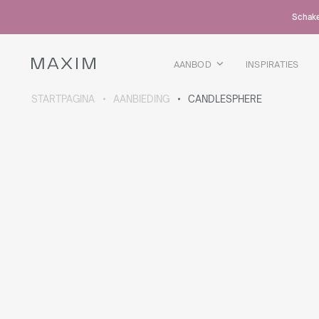
Alle producten
Schakel
Glazen mokken
Glazen
Kelkglazen
AANBOD
INSPIRATIES
Bierpullen
Karaffen
STARTPAGINA
AANBIEDING
CANDLESPHERE
MEER OVER DE COLLECTIE
Galaxy
collectie
Alle producten
Thermosbekers
Flessen
Thermosflessen
Bidons