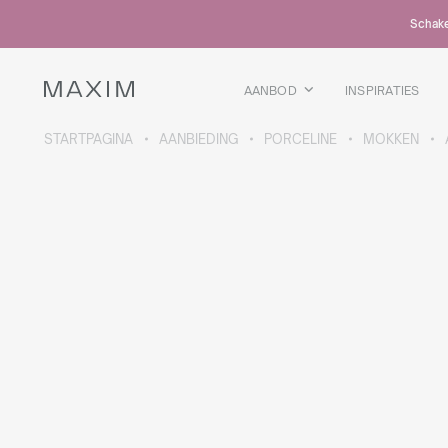
Alle producten
Schakel
Glazen mokken
Glazen
Kelkglazen
AANBOD
INSPIRATIES
Bierpullen
Karaffen
STARTPAGINA
AANBIEDING
PORCELINE
MOKKEN
MEER OVER DE COLLECTIE
Galaxy
collectie
Alle producten
Thermosbekers
Flessen
Thermosflessen
Bidons