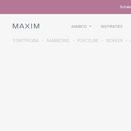
Alle producten
Schakel
Glazen mokken
Glazen
Kelkglazen
AANBOD
INSPIRATIES
Bierpullen
Karaffen
STARTPAGINA
AANBIEDING
PORCELINE
MOKKEN
MEER OVER DE COLLECTIE
Galaxy
collectie
Alle producten
Thermosbekers
Flessen
Thermosflessen
Bidons