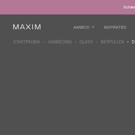
Alle producten
Schakel
Glazen mokken
Glazen
Kelkglazen
AANBOD
INSPIRATIES
Bierpullen
Karaffen
STARTPAGINA
AANBIEDING
GLASS
BIERPULLEN
D
MEER OVER DE COLLECTIE
Galaxy
collectie
Alle producten
Thermosbekers
Flessen
Thermosflessen
Bidons