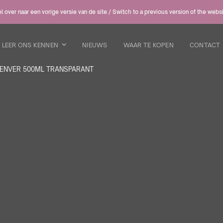
 over naar een vorige versie van de site / Switch to a previous version of the webs
LEER ONS KENNEN
NIEUWS
WAAR TE KOPEN
CONTACT
ENVER 500ML TRANSPARANT