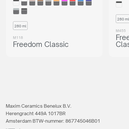
280 ml
280 ml
M455
Fre
M118
Freedom Classic
Cla
Maxim Ceramics Benelux B.V.
Herengracht 449A 1017BR
Amsterdam BTW-nummer: 867745046B01