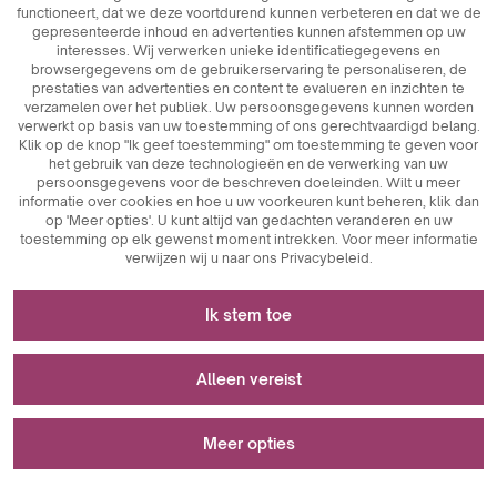
functioneert, dat we deze voortdurend kunnen verbeteren en dat we de
gepresenteerde inhoud en advertenties kunnen afstemmen op uw
interesses. Wij verwerken unieke identificatiegegevens en
browsergegevens om de gebruikerservaring te personaliseren, de
prestaties van advertenties en content te evalueren en inzichten te
verzamelen over het publiek. Uw persoonsgegevens kunnen worden
verwerkt op basis van uw toestemming of ons gerechtvaardigd belang.
Klik op de knop "Ik geef toestemming" om toestemming te geven voor
het gebruik van deze technologieën en de verwerking van uw
persoonsgegevens voor de beschreven doeleinden. Wilt u meer
informatie over cookies en hoe u uw voorkeuren kunt beheren, klik dan
op 'Meer opties'. U kunt altijd van gedachten veranderen en uw
toestemming op elk gewenst moment intrekken. Voor meer informatie
verwijzen wij u naar ons Privacybeleid.
Noodzakelijk voor het functioneren van de
Ik stem toe
website
Cookies die noodzakelijk zijn voor de technische werking
Wordt gebruikt voor meting en statistische
Alleen vereist
zijn sleutelelementen die zorgen voor de goede werking
analyse
van de website. Hiertoe behoren sessie-identificatoren
waarmee wij u kunnen herkennen wanneer u verschillende
Meer opties
Analytische cookies zijn een belangrijk hulpmiddel om
pagina's bezoekt. Zo wordt de consistentie van de sessie
Wordt gebruikt om advertenties weer te geven
gegevens te verzamelen over de gebruikersactiviteit op
gewaarborgd en kunnen wij gebruikmaken van functies
een website. Hun belangrijkste doel is het analyseren van
zoals winkelwagentjes of inlogsessies. Bovendien worden