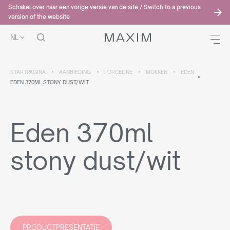
Schakel over naar een vorige versie van de site / Switch to a previous
version of the website
NL
STARTPAGINA
AANBIEDING
PORCELINE
MOKKEN
EDEN
EDEN 370ML STONY DUST/WIT
Eden 370ml
stony dust/wit
PRODUCTPRESENTATIE