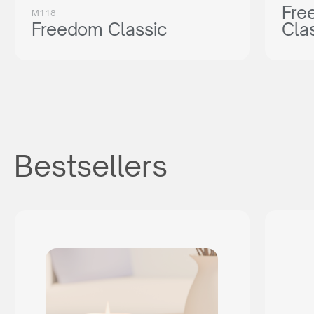
Fre
M118
Freedom Classic
Cla
Bestsellers