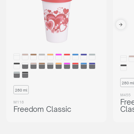
280 ml
280 ml
M455
Fre
M118
Freedom Classic
Cla