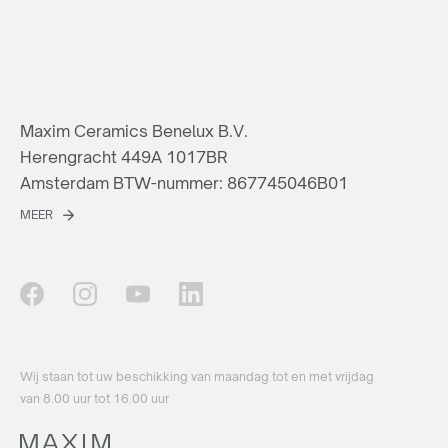
Maxim Ceramics Benelux B.V.
Herengracht 449A 1017BR
Amsterdam BTW-nummer: 867745046B01
MEER
Wij staan ​​tot uw beschikking van maandag tot en met vrijdag
van 8.00 uur tot 16.00 uur