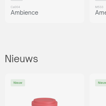
Ca004
M533
Ambience
Ame
Nieuws
Nieuw
Nieu