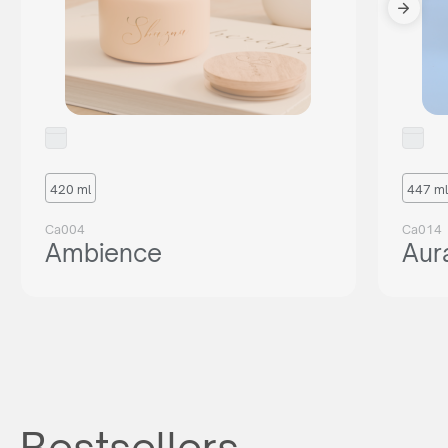
420 ml
447 ml
Ca004
Ca014
Ambience
Aur
Bestsellers