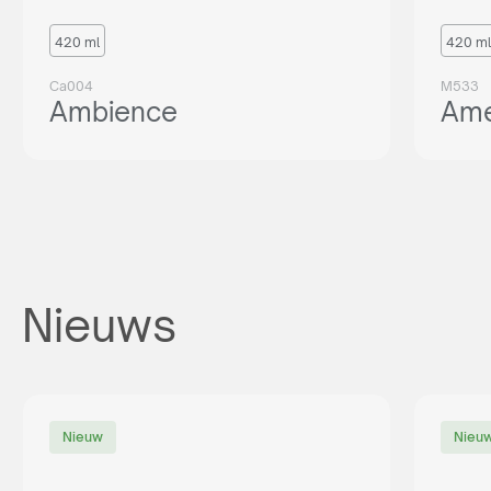
420 ml
420 ml
Ca004
M533
Ambience
Ame
Nieuws
Nieuw
Nieu