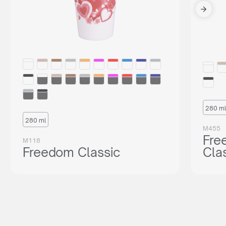
280 ml
280 ml
M455
Fre
M118
Freedom Classic
Cla