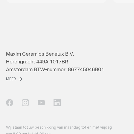
Maxim Ceramics Benelux B.V.
Herengracht 449A 1017BR
Amsterdam BTW-nummer: 867745046B01
MEER
Wij staan ​​tot uw beschikking van maandag tot en met vrijdag
van 8.00 uur tot 16.00 uur