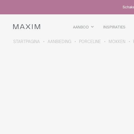
Alle producten
Schakel
Glazen mokken
Glazen
Kelkglazen
AANBOD
INSPIRATIES
Bierpullen
Karaffen
STARTPAGINA
AANBIEDING
PORCELINE
MOKKEN
MEER OVER DE COLLECTIE
Galaxy
collectie
Alle producten
Thermosbekers
Flessen
Thermosflessen
Bidons