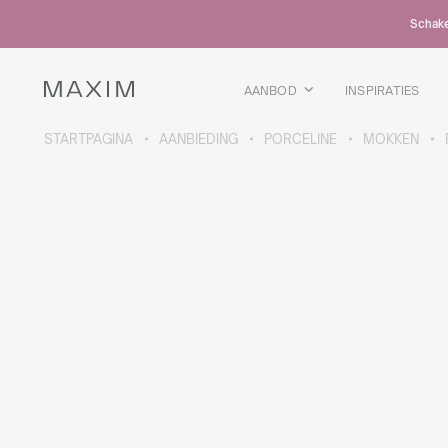
Alle producten
Schakel
Glazen mokken
Glazen
Kelkglazen
AANBOD
INSPIRATIES
Bierpullen
Karaffen
STARTPAGINA
AANBIEDING
PORCELINE
MOKKEN
MEER OVER DE COLLECTIE
Galaxy
collectie
Alle producten
Thermosbekers
Flessen
Thermosflessen
Bidons