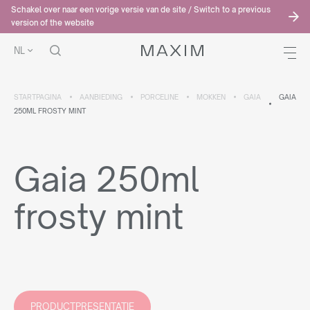
Schakel over naar een vorige versie van de site / Switch to a previous
version of the website
NL
STARTPAGINA
AANBIEDING
PORCELINE
MOKKEN
GAIA
GAIA
250ML FROSTY MINT
Gaia 250ml
frosty mint
PRODUCTPRESENTATIE