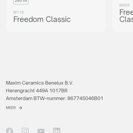
280 ml
M455
Fre
M118
Freedom Classic
Cla
Maxim Ceramics Benelux B.V.
Herengracht 449A 1017BR
Amsterdam BTW-nummer: 867745046B01
MEER