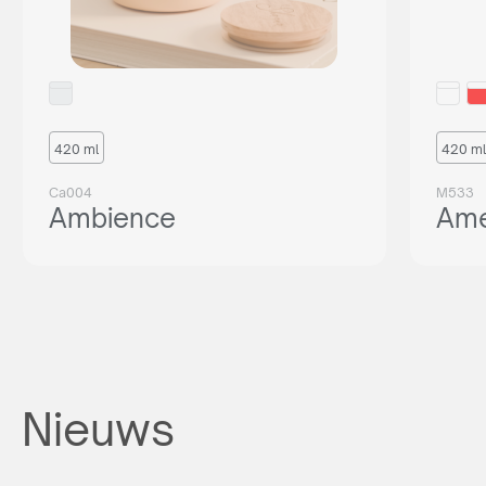
420 ml
420 ml
Ca004
M533
Ambience
Ame
Nieuws