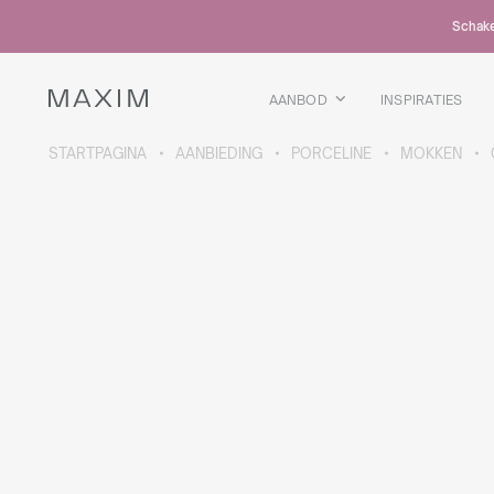
Alle producten
Schakel
Glazen mokken
Glazen
Kelkglazen
AANBOD
INSPIRATIES
Bierpullen
Karaffen
STARTPAGINA
AANBIEDING
PORCELINE
MOKKEN
MEER OVER DE COLLECTIE
Galaxy
collectie
Alle producten
Thermosbekers
Flessen
Thermosflessen
Bidons