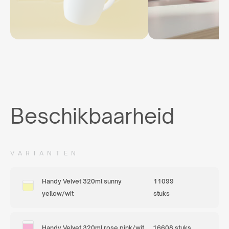
Beschikbaarheid
VARIANTEN
Handy Velvet 320ml sunny
11099
yellow/wit
stuks
Handy Velvet 320ml rose pink/wit
16608 stuks