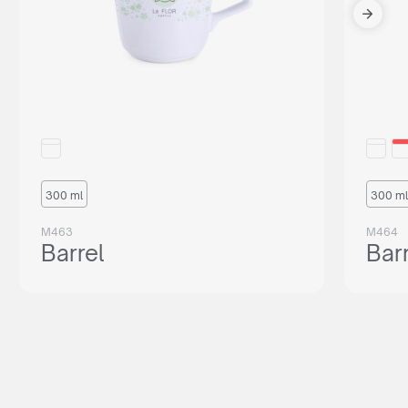
300 ml
300 ml
M463
M464
Barrel
Bar