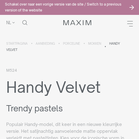
Schakel over naar een vorige versie van de site / Switch to a previous
version of the website
NL
STARTPAGINA
AANBIEDING
PORCELINE
MOKKEN
HANDY
VELVET
M524
Handy Velvet
Trendy pastels
Populair Handy-model, dit keer in een nieuwe kleurrijke
versie. Het satijnachtig aanvoelende matte oppervlak
verleidt met pasteltinten. Kies voor de iconische vorm in