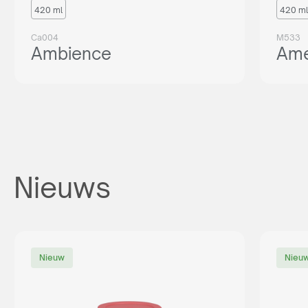
420 ml
420 ml
Ca004
M533
Ambience
Ame
Nieuws
Nieuw
Nieu