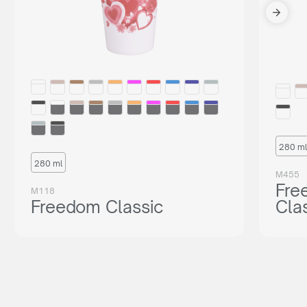
280 ml
280 ml
M455
Fre
M118
Freedom Classic
Cla