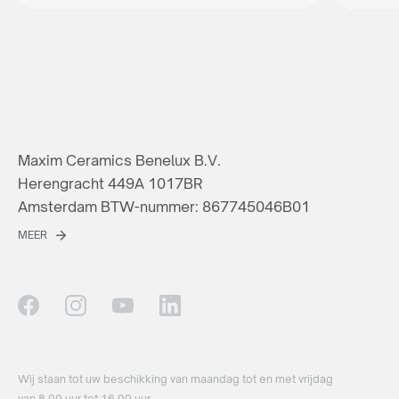
Maxim Ceramics Benelux B.V.
Herengracht 449A 1017BR
Amsterdam BTW-nummer: 867745046B01
MEER
Wij staan ​​tot uw beschikking van maandag tot en met vrijdag
van 8.00 uur tot 16.00 uur