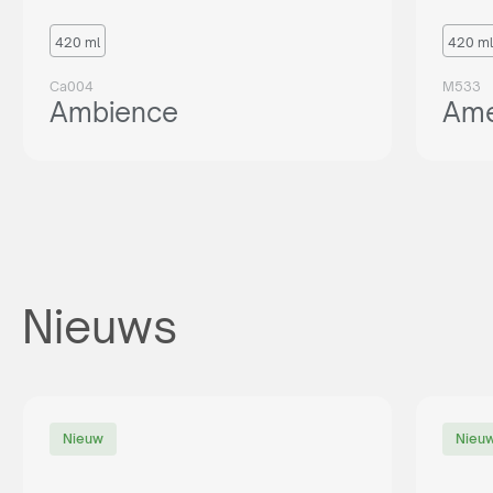
420 ml
420 ml
Ca004
M533
Ambience
Ame
Nieuws
Nieuw
Nieu