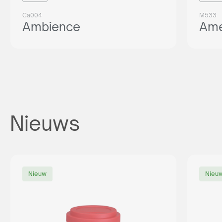
Ca004
M533
Ambience
Ame
Nieuws
Nieuw
Nieu