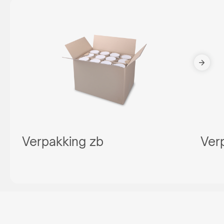
Verpakking zb
Ver