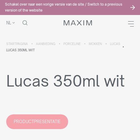
Schakel over naar een vorige versie van de site / Switch to a previous
version of the website
NL
STARTPAGINA
AANBIEDING
PORCELINE
MOKKEN
LUCAS
LUCAS 350ML WIT
Lucas 350ml wit
PRODUCTPRESENTATIE