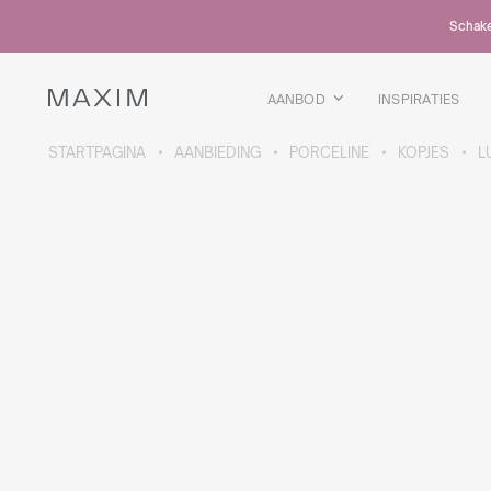
Alle producten
Schakel
Glazen mokken
Glazen
Kelkglazen
AANBOD
INSPIRATIES
Bierpullen
Karaffen
STARTPAGINA
AANBIEDING
PORCELINE
KOPJES
L
MEER OVER DE COLLECTIE
Galaxy
collectie
Alle producten
Thermosbekers
Flessen
Thermosflessen
Bidons