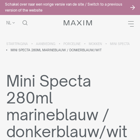
Schakel over naar een vorige versie van de site / Switch to a previous
version of the website
NL
STARTPAGINA
AANBIEDING
PORCELINE
MOKKEN
MINI SPECTA
MINI SPECTA 280ML MARINEBLAUW / DONKERBLAUW/WIT
Mini Specta
280ml
marineblauw /
donkerblauw/wit