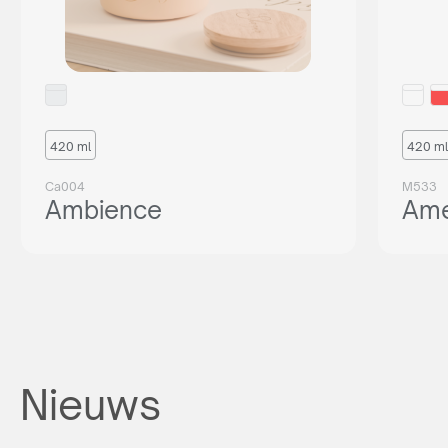
420 ml
420 ml
Ca004
M533
Ambience
Ame
Nieuws