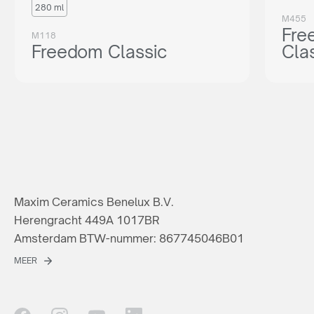
280 ml
M455
Fre
M118
Freedom Classic
Cla
Maxim Ceramics Benelux B.V.
Herengracht 449A 1017BR
Amsterdam BTW-nummer: 867745046B01
MEER