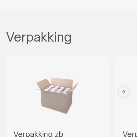
Verpakking
Verpakking zb
Ver