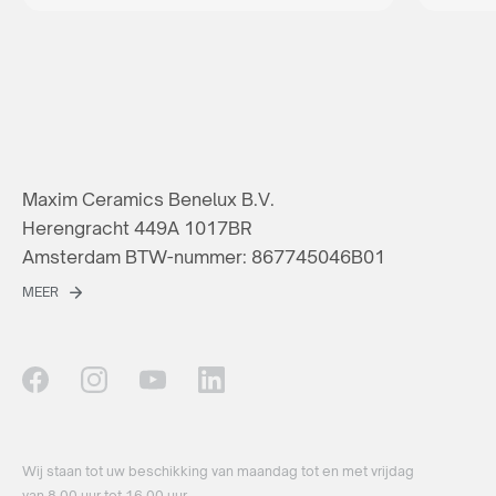
Maxim Ceramics Benelux B.V.
Herengracht 449A 1017BR
Amsterdam BTW-nummer: 867745046B01
MEER
Wij staan ​​tot uw beschikking van maandag tot en met vrijdag
van 8.00 uur tot 16.00 uur