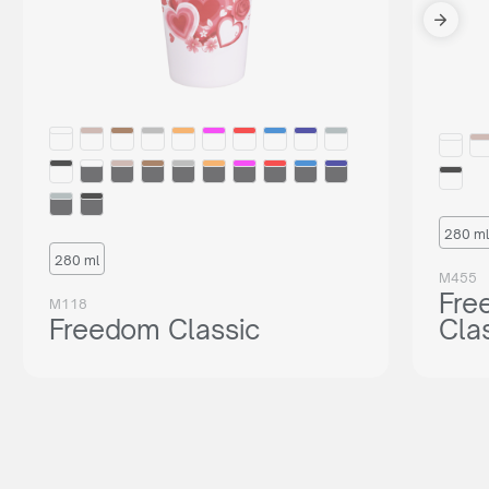
280 ml
280 ml
M455
Fre
M118
Freedom Classic
Cla