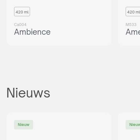
420 ml
420 ml
Ca004
M533
Ambience
Ame
Nieuws
Nieuw
Nieu