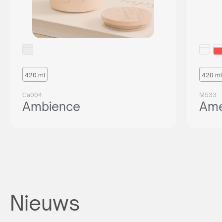
420 ml
420 ml
Ca004
M533
Ambience
Ame
Nieuws