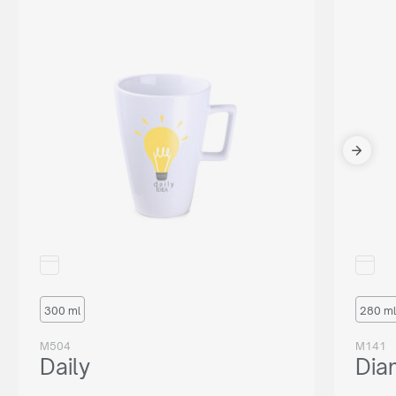
300 ml
280 ml
M504
M141
Daily
Dia