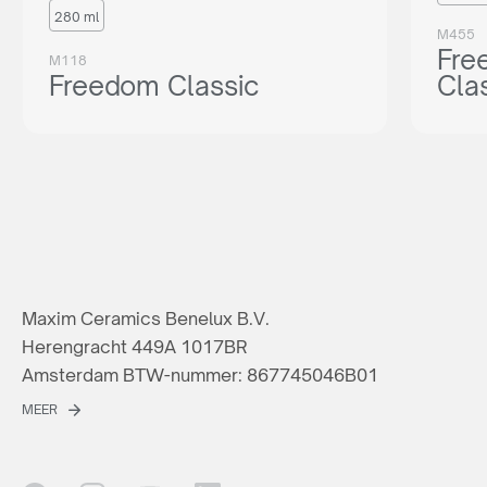
280 ml
M455
Fre
M118
Freedom Classic
Cla
Maxim Ceramics Benelux B.V.
Herengracht 449A 1017BR
Amsterdam BTW-nummer: 867745046B01
MEER