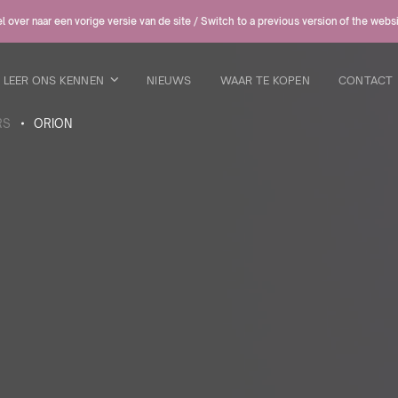
 over naar een vorige versie van de site / Switch to a previous version of the webs
LEER ONS KENNEN
NIEUWS
WAAR TE KOPEN
CONTACT
RS
ORION