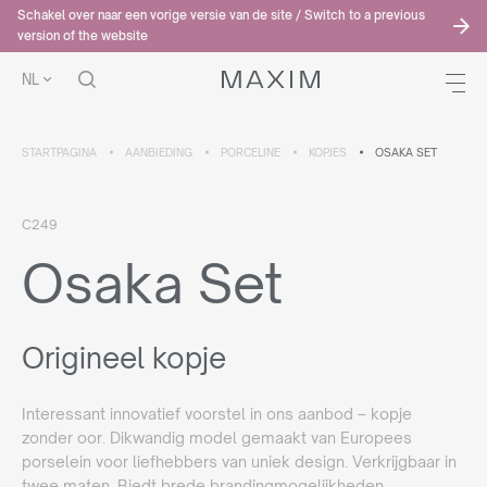
Schakel over naar een vorige versie van de site / Switch to a previous
version of the website
NL
STARTPAGINA
AANBIEDING
PORCELINE
KOPJES
OSAKA SET
C249
Osaka Set
Origineel kopje
Interessant innovatief voorstel in ons aanbod – kopje
zonder oor. Dikwandig model gemaakt van Europees
porselein voor liefhebbers van uniek design. Verkrijgbaar in
twee maten. Biedt brede brandingmogelijkheden.