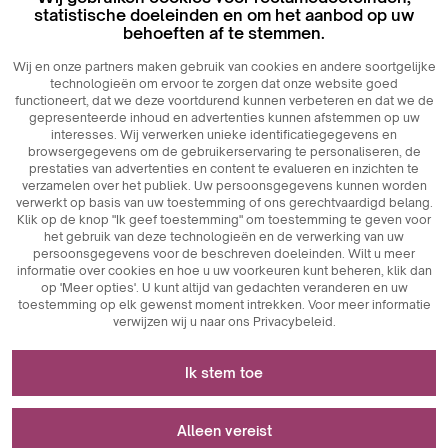
statistische doeleinden en om het aanbod op uw
behoeften af ​​te stemmen.
Wij en onze partners maken gebruik van cookies en andere soortgelijke
technologieën om ervoor te zorgen dat onze website goed
functioneert, dat we deze voortdurend kunnen verbeteren en dat we de
gepresenteerde inhoud en advertenties kunnen afstemmen op uw
interesses. Wij verwerken unieke identificatiegegevens en
browsergegevens om de gebruikerservaring te personaliseren, de
prestaties van advertenties en content te evalueren en inzichten te
verzamelen over het publiek. Uw persoonsgegevens kunnen worden
verwerkt op basis van uw toestemming of ons gerechtvaardigd belang.
Klik op de knop "Ik geef toestemming" om toestemming te geven voor
het gebruik van deze technologieën en de verwerking van uw
persoonsgegevens voor de beschreven doeleinden. Wilt u meer
informatie over cookies en hoe u uw voorkeuren kunt beheren, klik dan
op 'Meer opties'. U kunt altijd van gedachten veranderen en uw
toestemming op elk gewenst moment intrekken. Voor meer informatie
verwijzen wij u naar ons Privacybeleid.
Noodzakelijk voor het functioneren van de
Ik stem toe
website
Cookies die noodzakelijk zijn voor de technische werking
Wordt gebruikt voor meting en statistische
Alleen vereist
zijn sleutelelementen die zorgen voor de goede werking
analyse