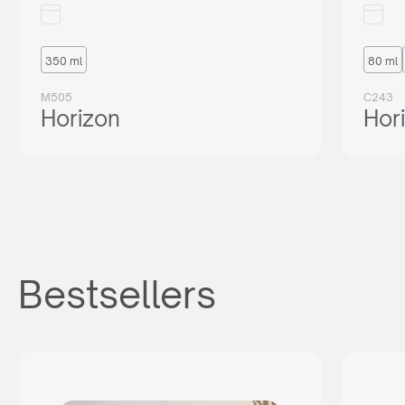
350 ml
80 ml
M505
C243
Horizon
Hor
Bestsellers