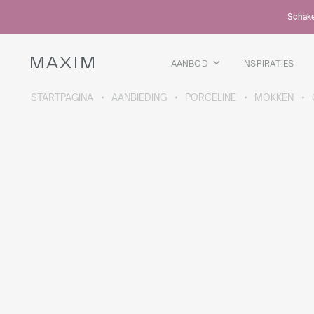
Alle producten
Schakel
Glazen mokken
Glazen
Kelkglazen
AANBOD
INSPIRATIES
Bierpullen
Karaffen
STARTPAGINA
AANBIEDING
PORCELINE
MOKKEN
MEER OVER DE COLLECTIE
Galaxy
collectie
Alle producten
Thermosbekers
Flessen
Thermosflessen
Bidons