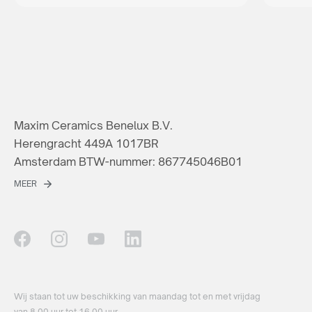
Maxim Ceramics Benelux B.V.
Herengracht 449A 1017BR
Amsterdam BTW-nummer: 867745046B01
MEER
Wij staan ​​tot uw beschikking van maandag tot en met vrijdag
van 8.00 uur tot 16.00 uur