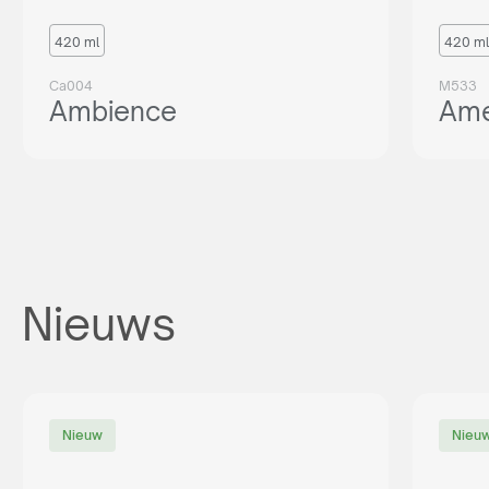
420 ml
420 ml
Ca004
M533
Ambience
Ame
Nieuws
Nieuw
Nieu