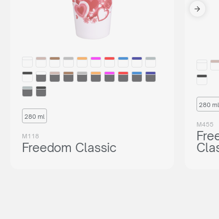
280 ml
280 ml
M455
Fre
M118
Freedom Classic
Cla