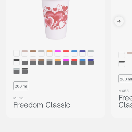
280 ml
280 ml
M455
Fre
M118
Freedom Classic
Cla