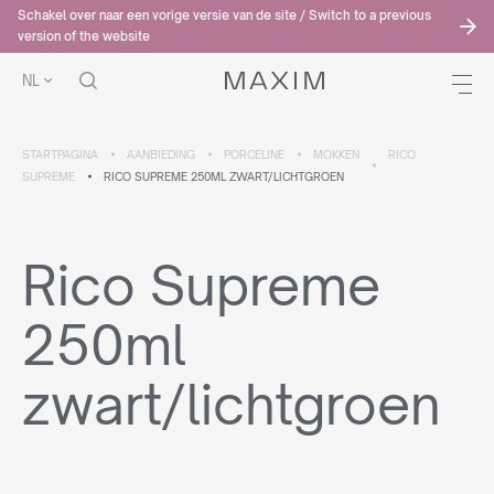
Schakel over naar een vorige versie van de site / Switch to a previous
version of the website
NL
STARTPAGINA
AANBIEDING
PORCELINE
MOKKEN
RICO
SUPREME
RICO SUPREME 250ML ZWART/LICHTGROEN
Rico Supreme
250ml
zwart/lichtgroen