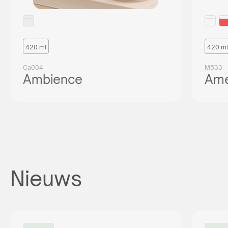
420 ml
420 ml
Ca004
M533
Ambience
Ame
Nieuws