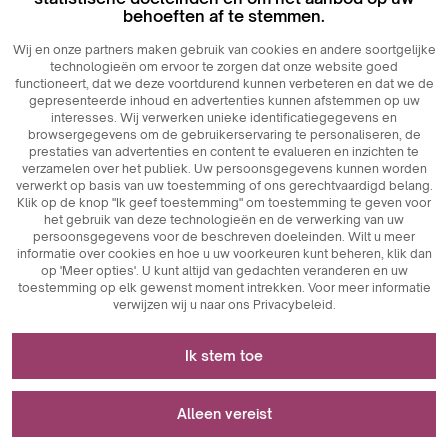
behoeften af ​​te stemmen.
Wij en onze partners maken gebruik van cookies en andere soortgelijke
technologieën om ervoor te zorgen dat onze website goed
functioneert, dat we deze voortdurend kunnen verbeteren en dat we de
gepresenteerde inhoud en advertenties kunnen afstemmen op uw
interesses. Wij verwerken unieke identificatiegegevens en
browsergegevens om de gebruikerservaring te personaliseren, de
prestaties van advertenties en content te evalueren en inzichten te
verzamelen over het publiek. Uw persoonsgegevens kunnen worden
verwerkt op basis van uw toestemming of ons gerechtvaardigd belang.
Klik op de knop "Ik geef toestemming" om toestemming te geven voor
het gebruik van deze technologieën en de verwerking van uw
persoonsgegevens voor de beschreven doeleinden. Wilt u meer
informatie over cookies en hoe u uw voorkeuren kunt beheren, klik dan
op 'Meer opties'. U kunt altijd van gedachten veranderen en uw
toestemming op elk gewenst moment intrekken. Voor meer informatie
verwijzen wij u naar ons Privacybeleid.
Noodzakelijk voor het functioneren van de
Ik stem toe
website
Cookies die noodzakelijk zijn voor de technische werking
Wordt gebruikt voor meting en statistische
Alleen vereist
zijn sleutelelementen die zorgen voor de goede werking
analyse
van de website. Hiertoe behoren sessie-identificatoren