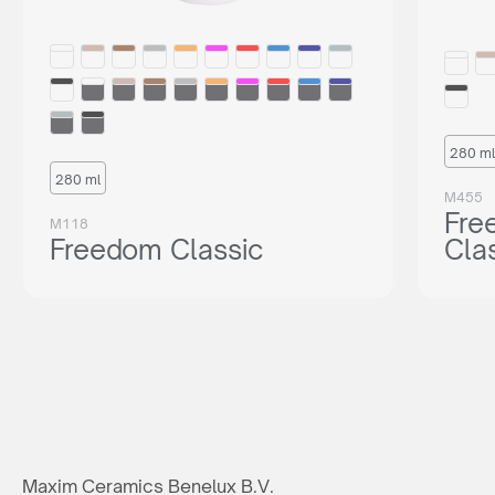
280 ml
280 ml
M455
Fre
M118
Freedom Classic
Cla
Maxim Ceramics Benelux B.V.