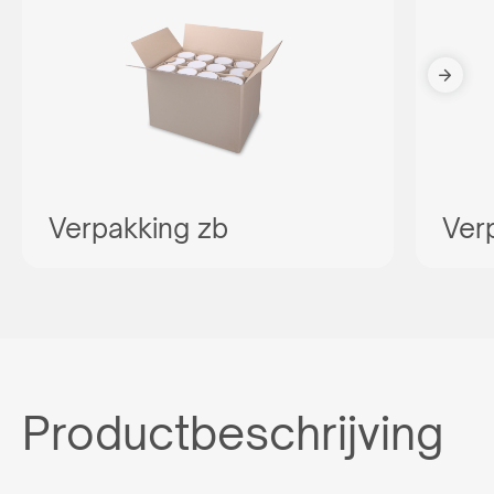
Verpakking zb
Ver
Productbeschrijving