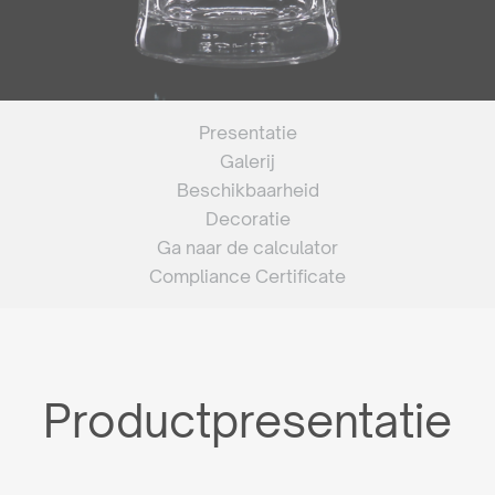
Presentatie
Galerij
Beschikbaarheid
Decoratie
Ga naar de calculator
Compliance Certificate
Productpresentatie