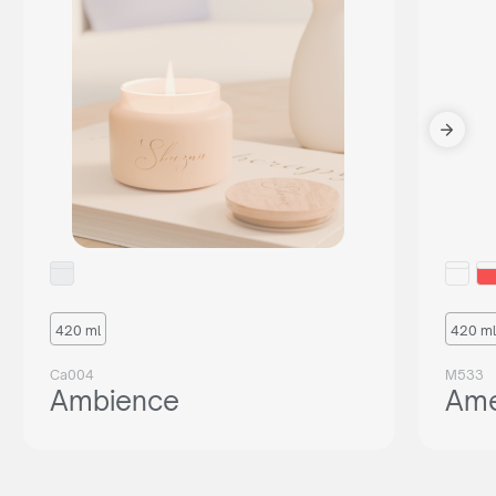
420 ml
420 ml
Ca004
M533
Ambience
Ame