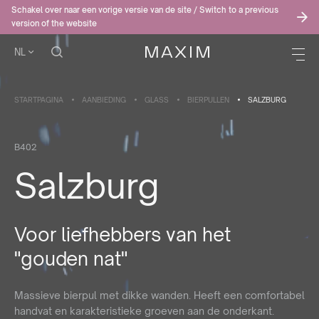
Schakel over naar een vorige versie van de site / Switch to a previous
version of the website
NL
STARTPAGINA
AANBIEDING
GLASS
BIERPULLEN
SALZBURG
B402
Salzburg
Voor liefhebbers van het
"gouden nat"
Massieve bierpul met dikke wanden. Heeft een comfortabel
handvat en karakteristieke groeven aan de onderkant.