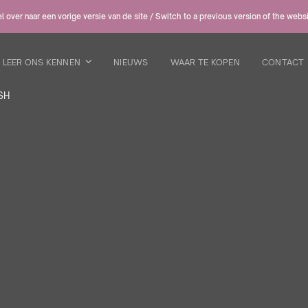
 over naar een vorige versie van de site / Switch to a previous version of the webs
LEER ONS KENNEN
NIEUWS
WAAR TE KOPEN
CONTACT
SH