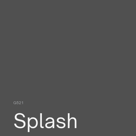
G521
Splash