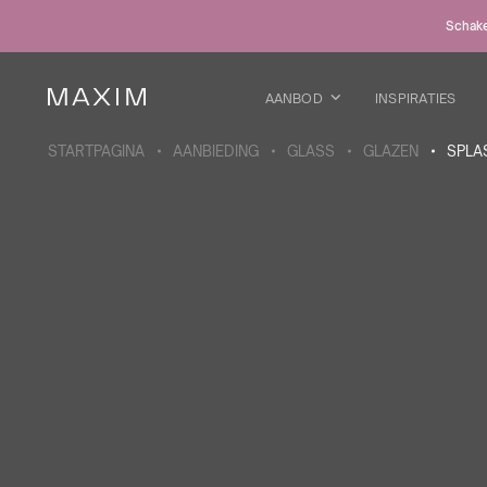
Alle producten
Schakel
Glazen mokken
Glazen
Kelkglazen
AANBOD
INSPIRATIES
Bierpullen
Karaffen
STARTPAGINA
AANBIEDING
GLASS
GLAZEN
SPLA
MEER OVER DE COLLECTIE
Galaxy
collectie
Alle producten
Thermosbekers
Flessen
Thermosflessen
Bidons