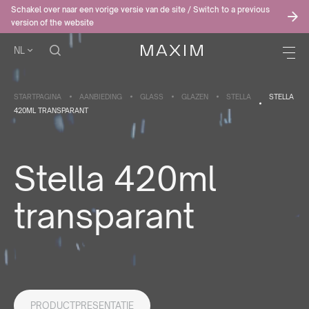
Schakel over naar een vorige versie van de site / Switch to a previous
version of the website
NL
STARTPAGINA
AANBIEDING
GLASS
GLAZEN
STELLA
STELLA
420ML TRANSPARANT
Stella 420ml
transparant
PRODUCTPRESENTATIE