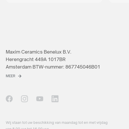
Maxim Ceramics Benelux B.V.
Herengracht 449A 1017BR
Amsterdam BTW-nummer: 867745046B01
MEER
Wij staan ​​tot uw beschikking van maandag tot en met vrijdag
van 8.00 uur tot 16.00 uur