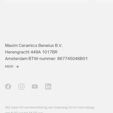
Maxim Ceramics Benelux B.V.
Herengracht 449A 1017BR
Amsterdam BTW-nummer: 867745046B01
MEER
Wij staan ​​tot uw beschikking van maandag tot en met vrijdag
van 8.00 uur tot 16.00 uur