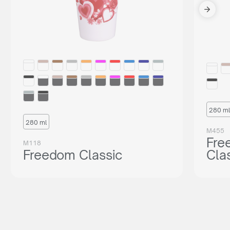
280 ml
280 ml
M455
Fre
M118
Freedom Classic
Cla