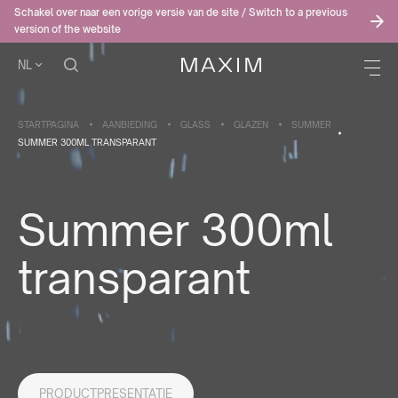
Schakel over naar een vorige versie van de site / Switch to a previous
version of the website
NL
STARTPAGINA
AANBIEDING
GLASS
GLAZEN
SUMMER
SUMMER 300ML TRANSPARANT
Summer 300ml
transparant
PRODUCTPRESENTATIE