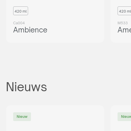
420 ml
420 ml
Ca004
M533
Ambience
Ame
Nieuws
Nieuw
Nieu