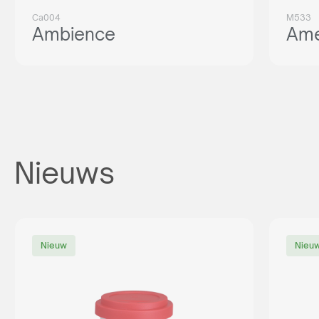
Ca004
M533
Ambience
Ame
Nieuws
Nieuw
Nieu