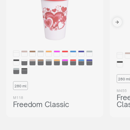
280 ml
280 ml
M455
Fre
M118
Freedom Classic
Cla