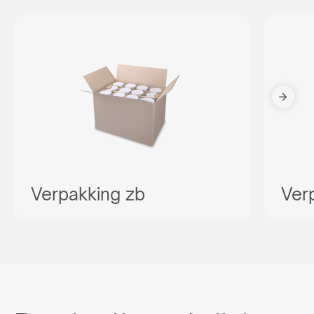
Verpakking zb
Ver