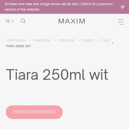
Schakel over naar een vorige versie van de site / Switch to a previous
version of the website
NL
STARTPAGINA
AANBIEDING
PORCELINE
MOKKEN
TIARA
TIARA 250ML WIT
Tiara 250ml wit
PRODUCTPRESENTATIE