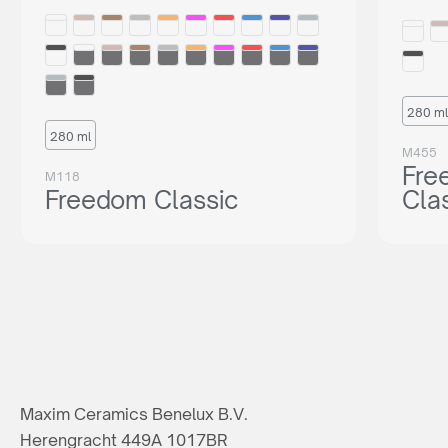
280 ml
280 ml
M455
Fre
M118
Freedom Classic
Cla
Maxim Ceramics Benelux B.V.
Herengracht 449A 1017BR