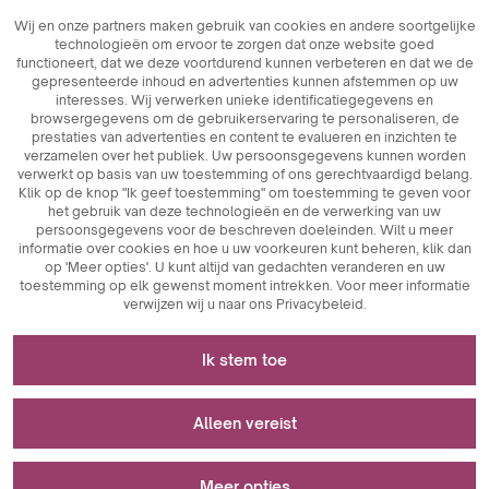
Wij en onze partners maken gebruik van cookies en andere soortgelijke
technologieën om ervoor te zorgen dat onze website goed
functioneert, dat we deze voortdurend kunnen verbeteren en dat we de
gepresenteerde inhoud en advertenties kunnen afstemmen op uw
interesses. Wij verwerken unieke identificatiegegevens en
browsergegevens om de gebruikerservaring te personaliseren, de
prestaties van advertenties en content te evalueren en inzichten te
verzamelen over het publiek. Uw persoonsgegevens kunnen worden
verwerkt op basis van uw toestemming of ons gerechtvaardigd belang.
Klik op de knop "Ik geef toestemming" om toestemming te geven voor
het gebruik van deze technologieën en de verwerking van uw
persoonsgegevens voor de beschreven doeleinden. Wilt u meer
informatie over cookies en hoe u uw voorkeuren kunt beheren, klik dan
op 'Meer opties'. U kunt altijd van gedachten veranderen en uw
toestemming op elk gewenst moment intrekken. Voor meer informatie
verwijzen wij u naar ons Privacybeleid.
Noodzakelijk voor het functioneren van de
Ik stem toe
website
Cookies die noodzakelijk zijn voor de technische werking
Wordt gebruikt voor meting en statistische
Alleen vereist
zijn sleutelelementen die zorgen voor de goede werking
analyse
van de website. Hiertoe behoren sessie-identificatoren
waarmee wij u kunnen herkennen wanneer u verschillende
Meer opties
Analytische cookies zijn een belangrijk hulpmiddel om
pagina's bezoekt. Zo wordt de consistentie van de sessie