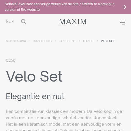
Schakel over naar een vorige versie van de site / Switch to a previous
version of the website
NL
STARTPAGINA
AANBIEDING
PORCELINE
KOPJES
VELO SET
C258
Velo Set
Elegantie en nut
Een combinatie van klassiek en modern. De Velo kop in de
versie met een eenvoudige schotel zonder stopcontact.
Het is een keramisch model met een eenvoudige vorm en
een ergonomisch handvat. Ook verkrijgbaar zonder schotel.