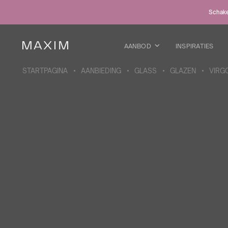
Alle producten
Schakel
Glazen mokken
Glazen
Kelkglazen
AANBOD
INSPIRATIES
Bierpullen
Karaffen
STARTPAGINA
AANBIEDING
GLASS
GLAZEN
VIRG
MEER OVER DE COLLECTIE
Galaxy
collectie
Alle producten
Thermosbekers
Flessen
Thermosflessen
Bidons