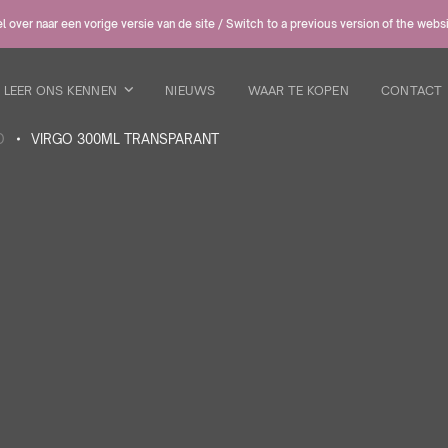
 over naar een vorige versie van de site / Switch to a previous version of the webs
LEER ONS KENNEN
NIEUWS
WAAR TE KOPEN
CONTACT
O
VIRGO 300ML TRANSPARANT