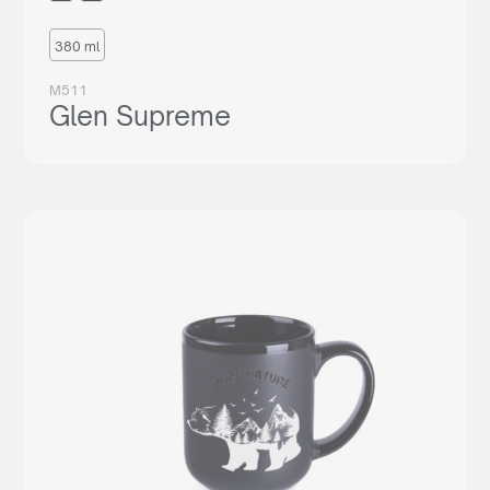
380 ml
M511
Glen Supreme