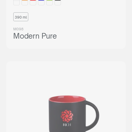
390 ml
M098
Modern Pure