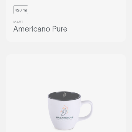
420 ml
M457
Americano Pure