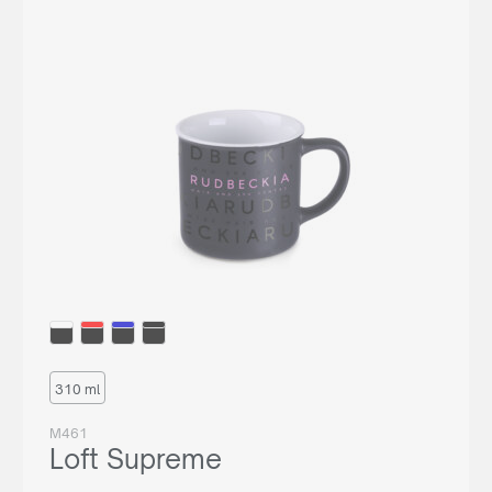
310 ml
M461
Loft Supreme