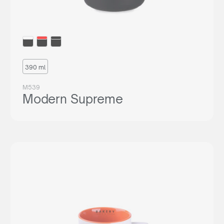
390 ml
M539
Modern Supreme