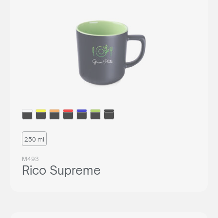
250 ml
M493
Rico Supreme