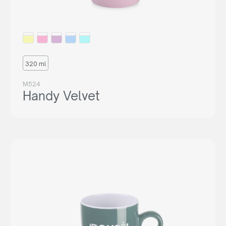
320 ml
M524
Handy Velvet