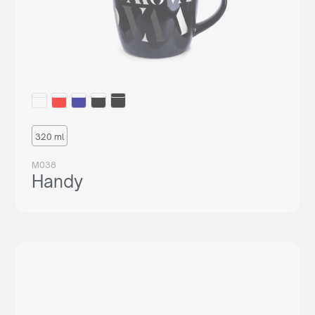
320 ml
M038
Handy