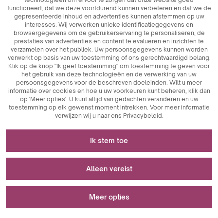
functioneert, dat we deze voortdurend kunnen verbeteren en dat we de
gepresenteerde inhoud en advertenties kunnen afstemmen op uw
interesses. Wij verwerken unieke identificatiegegevens en
browsergegevens om de gebruikerservaring te personaliseren, de
prestaties van advertenties en content te evalueren en inzichten te
300 ml
verzamelen over het publiek. Uw persoonsgegevens kunnen worden
verwerkt op basis van uw toestemming of ons gerechtvaardigd belang.
Klik op de knop "Ik geef toestemming" om toestemming te geven voor
M102
het gebruik van deze technologieën en de verwerking van uw
Tomek Supreme
persoonsgegevens voor de beschreven doeleinden. Wilt u meer
informatie over cookies en hoe u uw voorkeuren kunt beheren, klik dan
op 'Meer opties'. U kunt altijd van gedachten veranderen en uw
toestemming op elk gewenst moment intrekken. Voor meer informatie
verwijzen wij u naar ons Privacybeleid.
Noodzakelijk voor het functioneren van de
Ik stem toe
website
Cookies die noodzakelijk zijn voor de technische werking
Wordt gebruikt voor meting en statistische
Alleen vereist
zijn sleutelelementen die zorgen voor de goede werking
analyse
Merkkaart II
van de website. Hiertoe behoren sessie-identificatoren
waarmee wij u kunnen herkennen wanneer u verschillende
Meer opties
Analytische cookies zijn een belangrijk hulpmiddel om
pagina's bezoekt. Zo wordt de consistentie van de sessie
Wordt gebruikt om advertenties weer te geven
Uw gids voor opties
gegevens te verzamelen over de gebruikersactiviteit op
gewaarborgd en kunnen wij gebruikmaken van functies
Exclusieve mok personalisatie.
een website. Hun belangrijkste doel is het analyseren van
zoals winkelwagentjes of inlogsessies. Bovendien worden