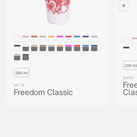
280 ml
280 ml
M455
Fre
M118
Freedom Classic
Cla