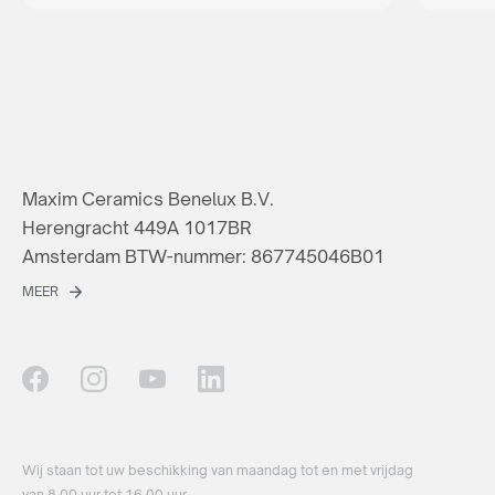
Maxim Ceramics Benelux B.V.
Herengracht 449A 1017BR
Amsterdam BTW-nummer: 867745046B01
MEER
Wij staan ​​tot uw beschikking van maandag tot en met vrijdag
van 8.00 uur tot 16.00 uur