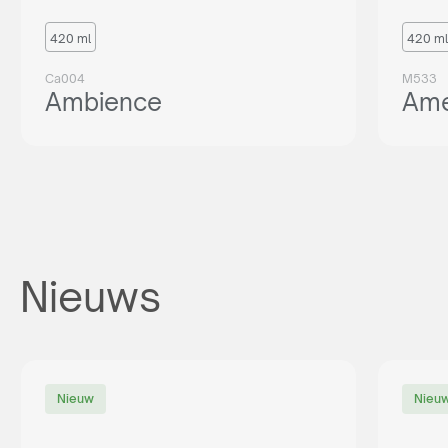
420 ml
420 ml
Ca004
M533
Ambience
Ame
Nieuws
Nieuw
Nieu