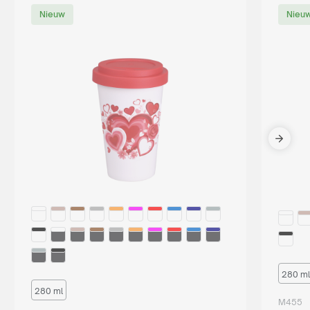
Nieuw
Nieu
280 ml
280 ml
M455