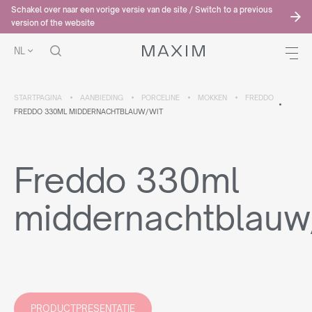
Schakel over naar een vorige versie van de site / Switch to a previous
version of the website
NL
STARTPAGINA
AANBIEDING
PORCELINE
MOKKEN
FREDDO
FREDDO 330ML MIDDERNACHTBLAUW/WIT
Freddo 330ml
middernachtblauw
PRODUCTPRESENTATIE