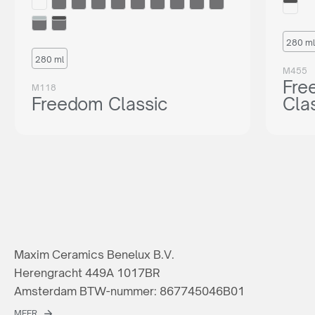
280 ml
280 ml
M455
Fre
M118
Freedom Classic
Cla
Maxim Ceramics Benelux B.V.
Herengracht 449A 1017BR
Amsterdam BTW-nummer: 867745046B01
MEER