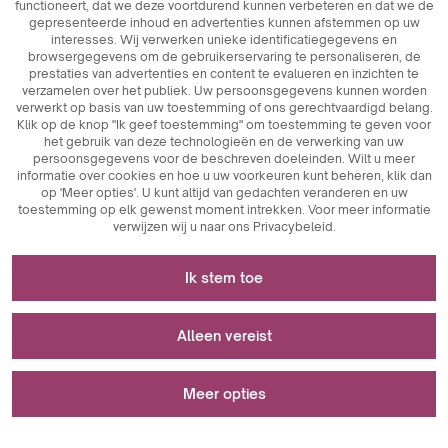
functioneert, dat we deze voortdurend kunnen verbeteren en dat we de
gepresenteerde inhoud en advertenties kunnen afstemmen op uw
interesses. Wij verwerken unieke identificatiegegevens en
browsergegevens om de gebruikerservaring te personaliseren, de
prestaties van advertenties en content te evalueren en inzichten te
verzamelen over het publiek. Uw persoonsgegevens kunnen worden
verwerkt op basis van uw toestemming of ons gerechtvaardigd belang.
Klik op de knop "Ik geef toestemming" om toestemming te geven voor
het gebruik van deze technologieën en de verwerking van uw
persoonsgegevens voor de beschreven doeleinden. Wilt u meer
informatie over cookies en hoe u uw voorkeuren kunt beheren, klik dan
op 'Meer opties'. U kunt altijd van gedachten veranderen en uw
toestemming op elk gewenst moment intrekken. Voor meer informatie
verwijzen wij u naar ons Privacybeleid.
Noodzakelijk voor het functioneren van de
Ik stem toe
website
Cookies die noodzakelijk zijn voor de technische werking
Wordt gebruikt voor meting en statistische
Alleen vereist
zijn sleutelelementen die zorgen voor de goede werking
analyse
van de website. Hiertoe behoren sessie-identificatoren
waarmee wij u kunnen herkennen wanneer u verschillende
Meer opties
Analytische cookies zijn een belangrijk hulpmiddel om
pagina's bezoekt. Zo wordt de consistentie van de sessie
Wordt gebruikt om advertenties weer te geven
gegevens te verzamelen over de gebruikersactiviteit op
gewaarborgd en kunnen wij gebruikmaken van functies
een website. Hun belangrijkste doel is het analyseren van
zoals winkelwagentjes of inlogsessies. Bovendien worden
Er is een fout opgetreden bij het opslaan van uw voorkeuren.
websiteverkeer en het evalueren van de prestaties ervan.
in cookies de voorkeuren van de gebruiker met betrekking
Marketingcookies spelen een belangrijke rol bij het