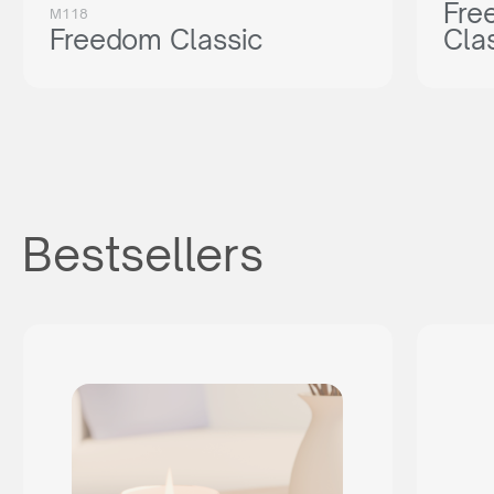
Fre
M118
Freedom Classic
Cla
Bestsellers