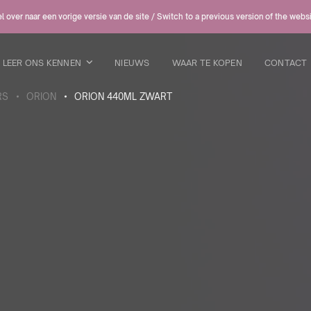
 over naar een vorige versie van de site / Switch to a previous version of the webs
LEER ONS KENNEN
NIEUWS
WAAR TE KOPEN
CONTACT
RS
ORION
ORION 440ML ZWART