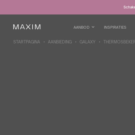
Alle producten
Schakel
Glazen mokken
Glazen
Kelkglazen
AANBOD
INSPIRATIES
Bierpullen
Karaffen
STARTPAGINA
AANBIEDING
GALAXY
THERMOSBEKE
MEER OVER DE COLLECTIE
Galaxy
collectie
Alle producten
Thermosbekers
Flessen
Thermosflessen
Bidons